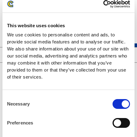
addresses] Difficulty receiving emails from
CAPCOM ID.
This website uses cookies
We use cookies to personalise content and ads, to
provide social media features and to analyse our traffic.
We also share information about your use of our site with
CAPCOM ID 계정 혜택
our social media, advertising and analytics partners who
may combine it with other information that you’ve
provided to them or that they’ve collected from your use
of their services.
C
Necessary
o
n
s
Preferences
e
n