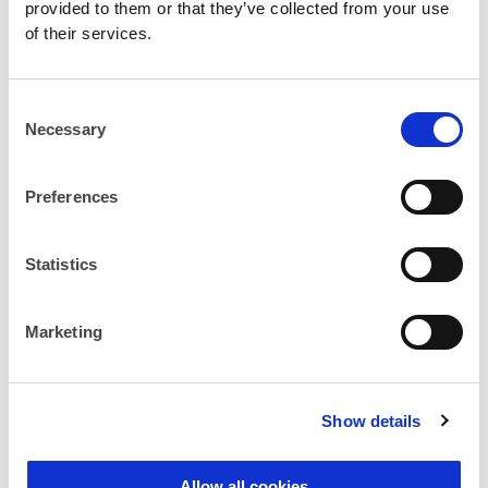
能以一个平台账户，和多个“CAPCOM ID”关
provided to them or that they’ve collected from your use
联/配对吗？
of their services.
当我尝试关联平台账户或检查我当前已关联的
C
Microsoft 帐户时，该流程会继续使用我已经登
Necessary
出的平台账户。
o
n
s
为了和Nintendo的游戏账户配对，一定需要智
Preferences
e
慧型手机吗？
n
Statistics
t
S
注册信息
e
Marketing
l
e
我的账户页面能用来做什么？
c
Show details
t
如何编辑我的账户信息？
i
o
Allow all cookies