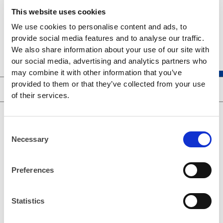
addresses] Difficulty receiving emails from
This website uses cookies
CAPCOM ID.
We use cookies to personalise content and ads, to
provide social media features and to analyse our traffic.
We also share information about your use of our site with
our social media, advertising and analytics partners who
may combine it with other information that you’ve
provided to them or that they’ve collected from your use
مزايا حساب CAPCOM ID
of their services.
C
Necessary
o
n
s
Preferences
e
n
Statistics
t
S