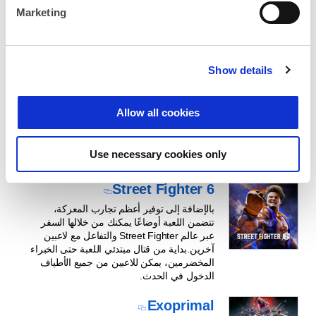
e
Marketing
l
e
c
Show details
t
i
CAPCOM ID هو حساب موحد يمكن استخدامه مع كل من
o
الألعاب وخدمات الويب!
Allow all cookies
n
الميزات
Use necessary cookies only
Street Fighter 6
بالإضافة إلى توفير أعظم تجارب المعركة،
تتضمن اللعبة أوضاعًا يمكنك من خلالها السفر
عبر عالم Street Fighter والتفاعل مع لاعبين
آخرين.بداية من قتال مبتدئي اللعبة حتى الخبراء
المخضرمين، يمكن للاعبين من جميع الأطياف
الدخول في الحدث.
Exoprimal