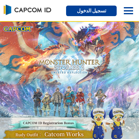
تسجيل الدخول
مرحبًا بك في CAPCOM ID
CAPCOM ID هو حساب واحد وموحّد يمكن استخدامه لإدارة
ألعاب Capcom وخدمات الويب المختلفة. يمكن لأي شخص
التسجيل لإنشاء حساب والبدء في استخدامه مجانًا.
تسجيل